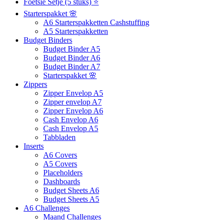
Foetsie Setje (5 stuks) ⭐
Starterspakket 🌸
A6 Starterspakketten Cashstuffing
A5 Starterspakketten
Budget Binders
Budget Binder A5
Budget Binder A6
Budget Binder A7
Starterspakket 🌸
Zippers
Zipper Envelop A5
Zipper envelop A7
Zipper Envelop A6
Cash Envelop A6
Cash Envelop A5
Tabbladen
Inserts
A6 Covers
A5 Covers
Placeholders
Dashboards
Budget Sheets A6
Budget Sheets A5
A6 Challenges
Maand Challenges