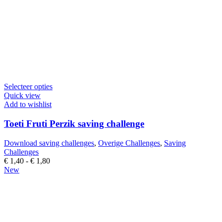
Dit
Selecteer opties
product
Quick view
heeft
Add to wishlist
meerdere
variaties.
Toeti Fruti Perzik saving challenge
Deze
optie
Download saving challenges
,
Overige Challenges
,
Saving
kan
Challenges
gekozen
Prijsklasse:
€
1,40
-
€
1,80
worden
€ 1,40
New
op
tot
de
€ 1,80
productpagina