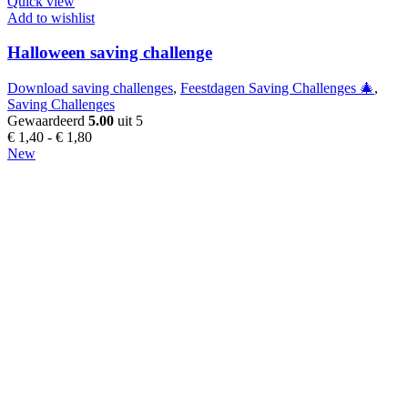
product
Quick view
heeft
Add to wishlist
meerdere
variaties.
Halloween saving challenge
Deze
optie
Download saving challenges
,
Feestdagen Saving Challenges 🎄
,
kan
Saving Challenges
gekozen
Gewaardeerd
5.00
uit 5
worden
Prijsklasse:
€
1,40
-
€
1,80
op
€ 1,40
New
de
tot
productpagina
€ 1,80