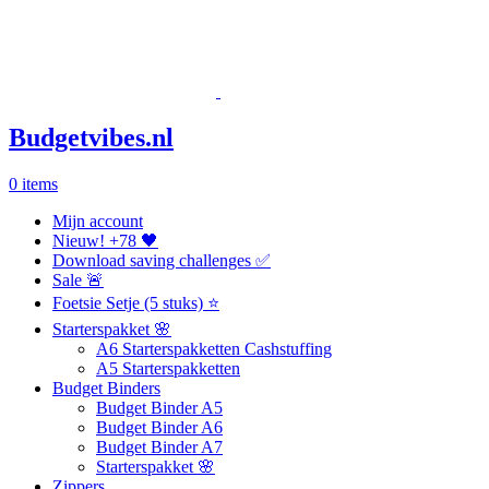
Budgetvibes.nl
0
items
Mijn account
Nieuw! +78 🖤
Download saving challenges ✅
Sale 🚨
Foetsie Setje (5 stuks) ⭐
Starterspakket 🌸
A6 Starterspakketten Cashstuffing
A5 Starterspakketten
Budget Binders
Budget Binder A5
Budget Binder A6
Budget Binder A7
Starterspakket 🌸
Zippers