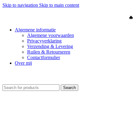
Skip to navigation
Skip to main content
🎉Snelle verzending binnen 1-2 werkdagen ✔ Gratis Freebie
🔥
Algemene informatie
Algemene voorwaarden
Privacyverklaring
Verzending & Levering
Ruilen & Retourneren
Contactformulier
Over mij
🎉 Verzending 1-2 werkdagen ✔ Gratis Freebie🔥
Search