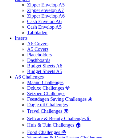
Zipper Envelop A5
Zipper envelop A7
Zipper Envelop A6
Cash Envelop A6
Cash Envelop A5
Tabbladen
Inserts
A6 Covers
A5 Covers
Placeholders
Dashboards
Budget Sheets A6
Budget Sheets A5
A6 Challenges
Maand Challenges
Deluxe Challenges 💎
Seizoen Challenges
Feestdagen Saving Challenges 🎄
Dagje uit Challenges
Travel Challenges 🌍
Selfcare & Beauty Challenges💄
Huis & Tuin Challenges 🏠
Food Challenges 🍟
Voertuigen & Vaste Lasten Challenges