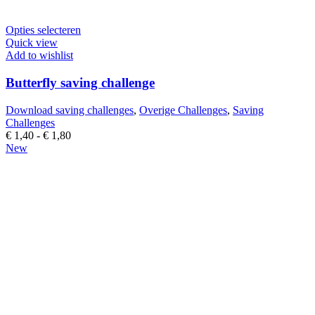
Dit
Opties selecteren
product
Quick view
heeft
Add to wishlist
meerdere
variaties.
Butterfly saving challenge
Deze
optie
Download saving challenges
,
Overige Challenges
,
Saving
kan
Challenges
gekozen
Prijsklasse:
€
1,40
-
€
1,80
worden
€ 1,40
New
op
tot
de
€ 1,80
productpagina