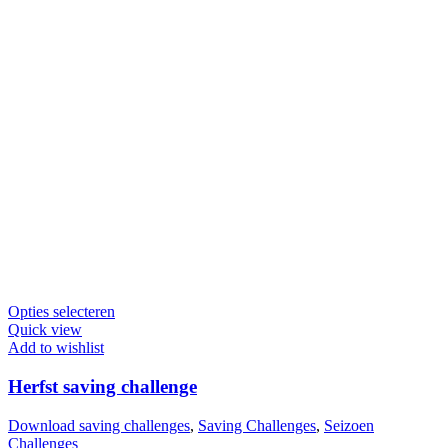
Dit
Opties selecteren
product
Quick view
heeft
Add to wishlist
meerdere
variaties.
Herfst saving challenge
Deze
optie
Download saving challenges
,
Saving Challenges
,
Seizoen
kan
Challenges