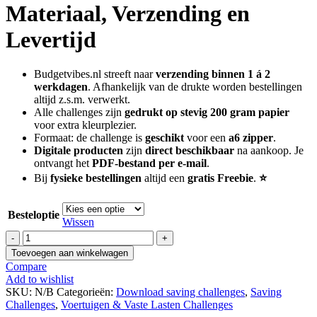
Materiaal, Verzending en
Levertijd
Budgetvibes.nl streeft naar
verzending binnen 1 á 2
werkdagen
. Afhankelijk van de drukte worden bestellingen
altijd z.s.m. verwerkt.
Alle challenges zijn
gedrukt op stevig 200 gram papier
voor extra kleurplezier.
Formaat: de challenge is
geschikt
voor een
a6 zipper
.
Digitale producten
zijn
direct beschikbaar
na aankoop. Je
ontvangt het
PDF-bestand per e-mail
.
Bij
fysieke bestellingen
altijd een
gratis Freebie
.
⭐
Besteloptie
Wissen
Waterschapsbelasting
saving
Toevoegen aan winkelwagen
challenge
Compare
aantal
Add to wishlist
SKU:
N/B
Categorieën:
Download saving challenges
,
Saving
Challenges
,
Voertuigen & Vaste Lasten Challenges