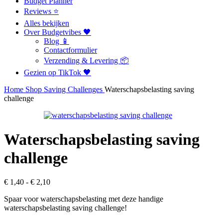
Budget Planner
Reviews ⭐
Alles bekijken
Over Budgetvibes 🖤
Blog 📱
Contactformulier
Verzending & Levering 📦
Gezien op TikTok 🖤
Home
Shop
Saving Challenges
Waterschapsbelasting saving
challenge
Waterschapsbelasting saving
challenge
Prijsklasse:
€
1,40
-
€
2,10
€ 1,40
Spaar voor waterschapsbelasting met deze handige
tot
waterschapsbelasting saving challenge!
€ 2,10